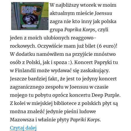
W najbliższy wtorek w moim
aktualnym mieście
Joensuu
zagra nie kto inny jak polska
grupa
Paprika Korps
, czyli
jeden z moich ulubionych reaggowo-
rockowych. Oczywiście mam już bilet (6 euro)!
W dodatku namówiłem na przyjście mnóstwo
osób z Polski, jak i spoza :). Koncert Papryki tu
w Finlandii może wydawać się zaskakujący.
Jeszcze bardziej fakt, że jest to jedyny koncert
zagranicznego zespołu w Joensuu w czasie
mojego tu pobytu oprócz koncertu Deep Purple.
Z kolei w miejskiej bibliotece z polskich płyt są
można znaleźć jedynie pieśni ludowe
Mazowsza i właśnie płyty
Papriki Korps
.
„Paprika Korps w Joensuu!”
Czytaj dalej