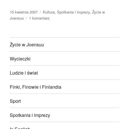
Data
Kategorie
15 kwietnia 2007
Kultura
,
Spotkania i imprezy
,
Życie w
publikacji
do
Joensuu
1 komentarz
Paprika
Korps
w
Joensuu!
Życie w Joensuu
Wycieczki
Ludzie i świat
Finki, Finowie i Finlandia
Sport
Spotkania i imprezy